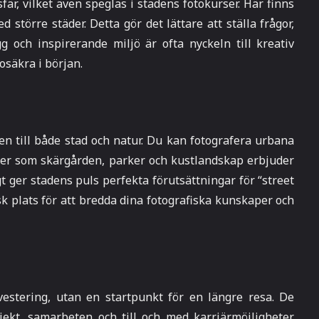
är, vilket även speglas i stadens fotokurser. Här finns
större städer. Detta gör det lättare att ställa frågor,
g och inspirerande miljö är ofta nyckeln till kreativ
osäkra i början.
n till både stad och natur. Du kan fotografera urbana
tser som skärgården, parker och kustlandskap erbjuder
t ger stadens puls perfekta förutsättningar för “street
k plats för att bredda dina fotografiska kunskaper och
vestering, utan en startpunkt för en längre resa. De
ekt, samarbeten och till och med karriärmöjligheter.