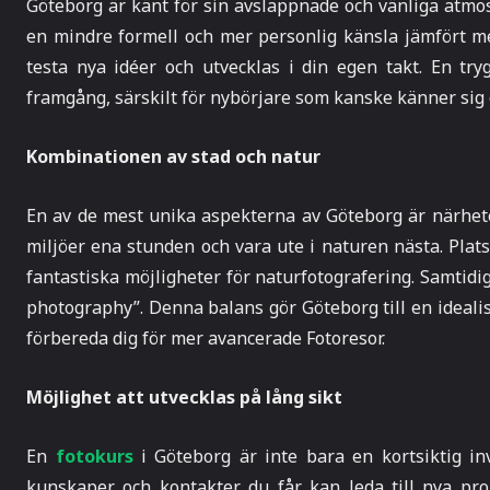
Göteborg är känt för sin avslappnade och vänliga atmosf
en mindre formell och mer personlig känsla jämfört med 
testa nya idéer och utvecklas i din egen takt. En tryg
framgång, särskilt för nybörjare som kanske känner sig 
Kombinationen av stad och natur
En av de mest unika aspekterna av Göteborg är närhete
miljöer ena stunden och vara ute i naturen nästa. Pla
fantastiska möjligheter för naturfotografering. Samtidig
photography”. Denna balans gör Göteborg till en idealis
förbereda dig för mer avancerade Fotoresor.
Möjlighet att utvecklas på lång sikt
En
fotokurs
i Göteborg är inte bara en kortsiktig in
kunskaper och kontakter du får kan leda till nya proj